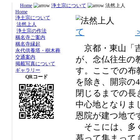
Home
浄土宗について
法然上人
Home
浄土宗について
法然上人
て
浄土宗の作法
稱名寺ご案内
稱名寺縁起
京都・東山「吉
永代供養塔・樹木葬
交通案内
が、念仏往生の
掲載写真について
す。ここでの布
ギャラリー
QRコード
を除き、開宗の4
閉じるまでの長
中心地となりま
恩院が建つ地で
そこには、多く
慕って集まって