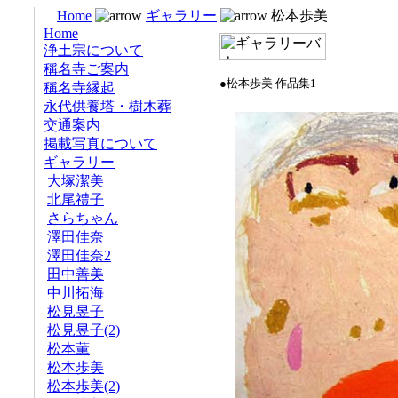
Home
ギャラリー
松本歩美
Home
浄土宗について
稱名寺ご案内
稱名寺縁起
永代供養塔・樹木葬
交通案内
掲載写真について
ギャラリー
大塚潔美
北尾禮子
さらちゃん
澤田佳奈
澤田佳奈2
田中善美
中川拓海
松見昱子
松見昱子(2)
松本薫
松本歩美
松本歩美(2)