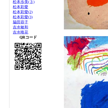
松本歩美(３)
松本彩愛
松本彩愛(2)
松本彩愛(3)
脇田容子
吉水敏和
吉水唯花
QRコード