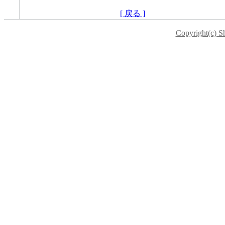
[ 戻る ]
Copyright(c) S